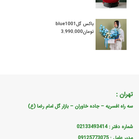
باکس گلblue1001
تومان
3.990.000
تهران :
سه راه افسریه – جاده خاوران – بازار گل امام رضا (ع)
شماره دفتر :
02133493414
مدیر عامل :
09125773075