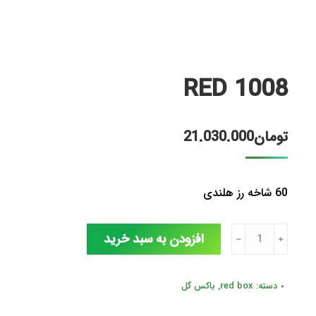
RED 1008
تومان
21.030.000
60 شاخه رز هلندی
RED
افزودن به سبد خرید
﹣
﹢
1008
عدد
دسته:
red box
,
باکس گل